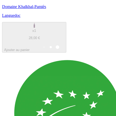
Domaine Khalkhal-Pamiès
Languedoc
x1
28,00 €
Ajouter au panier