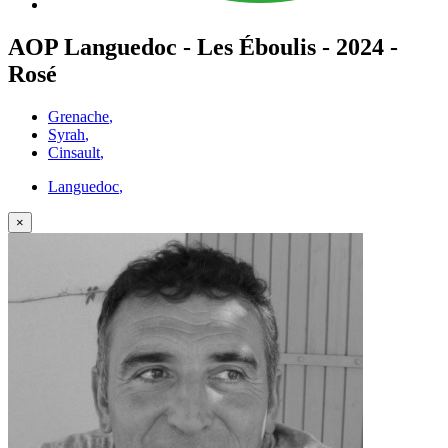
AOP Languedoc - Les Éboulis - 2024 -
Rosé
Grenache
,
Syrah
,
Cinsault
,
Languedoc
,
×