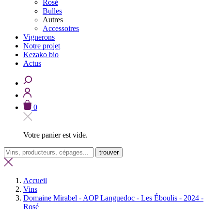
Rosé
Bulles
Autres
Accessoires
Vignerons
Notre projet
Kezako bio
Actus
0
Votre panier est vide.
trouver
Accueil
Vins
Domaine Mirabel - AOP Languedoc - Les Éboulis - 2024 -
Rosé