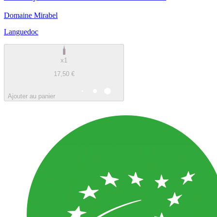
Domaine Mirabel
Languedoc
x1
17,50 €
Ajouter au panier