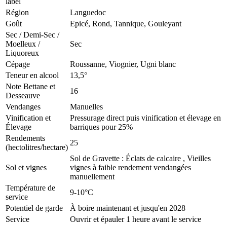
label
Région
Languedoc
Goût
Epicé, Rond, Tannique, Gouleyant
Sec / Demi-Sec /
Moelleux /
Sec
Liquoreux
Cépage
Roussanne, Viognier, Ugni blanc
Teneur en alcool
13,5°
Note Bettane et
16
Desseauve
Vendanges
Manuelles
Vinification et
Pressurage direct puis vinification et élevage en
Élevage
barriques pour 25%
Rendements
25
(hectolitres/hectare)
Sol de Gravette : Éclats de calcaire , Vieilles
Sol et vignes
vignes à faible rendement vendangées
manuellement
Température de
9-10°C
service
Potentiel de garde
À boire maintenant et jusqu'en 2028
Service
Ouvrir et épauler 1 heure avant le service