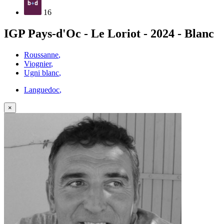
16
IGP Pays-d'Oc - Le Loriot - 2024 - Blanc
Roussanne
,
Viognier
,
Ugni blanc
,
Languedoc
,
×