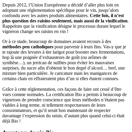
Depuis 2012, l’Union Européenne a décidé d’aller plus loin en
adoptant une réglementation spécifique pour le vin, jusqu’alors
confondu avec les autres produits alimentaires.
Cette fois, il n’est
plus question des raisins seulement, mais aussi de la
vinification
.
Rappelons que la vinification désigne le processus durant lequel le
vigneron change ses raisins en vin !
Or à ce stade, beaucoup de domaines avaient recours à des
méthodes peu catholiques
pour parvenir à leurs fins. Vas-y que je
te rajoute des levures à tire larigot pour booster mes fermentations,
hop là une poignée d’exhausteurs de goût (ou arômes de
synthèse…), un jerrican de sulfites pour éviter les mauvaises
surprises, du sucre afin d'obtenir le bon degré d’alcool… bref, une
mixture bien particulière. Je caricature mais les manigances de
certains chais en effraieraient plus d’un si elles étaient connues.
Grâce à cette réglementation, ces façons de faire ont cessé d’être
vues comme normales. La certification Bio a permis à beaucoup de
vignerons de prendre conscience que leurs méthodes n’étaient pas
viables à long terme, ni tellement respectueuses de leurs
consommateurs, et qu’il serait bon maintenant de respecter
davantage l’expression du raisin, d’autant plus quand celui-ci était
déjà Bio !