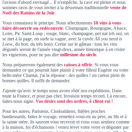
l'avions d'abord envisagé... Il n'empêche, la cave est pleine et nous
sommes ravis de vous inviter à la désormais traditionnelle
vente de
Noël des Raisins de la Joie
.
Vous connaissez le principe. Nous sélectionnons
10 vins à vous
faire découvrir ou redécouvrir
. Champagne, Bourgogne, Alsace,
Loire, Pic Saint-Loup ; rouge, blanc, champagne, pet nat (eh oui, on
se met à la page, on surfe la vague, avec la cuvée
All you need is
Loew
, du bon, du très bon). Cerise sur le gâteau : tous les vins
dégustés seront de l'année vingt-deux, année historique à en croire
les vignerons, pour ne pas dire
millésime du siècle
.
Nous préparerons également des
caisses à offrir
. Si vous vous
demandez ce qui pourrait faire plaisir à votre filleul Eugène ou votre
belle-mère Chantal, j'ai la réponse : des quilles ! un carton plein de
bonnes quilles. Il suffit de demander.
J'ajoute qu'avec le temps nous avons rôdé nos expéditions. Dans
toute la France, et pour pas cher, livraison temps record. Là encore,
faites-nous signe.
Vos désirs sont des ordres, ô client roi
!
Pour les autres, Parisiens, Clodoaldiens, fidèles proches
banlieusards, faites le voyage, remettez-vous-en au père, au fils et à
la sainte mère, ils sauront vous recevoir et vous vous sentirez comme
à la maison, foi d'échansons ! venez lever votre verre et déguster par