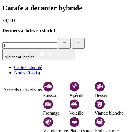
Carafe à décanter hybride
39,90 €
Derniers articles en stock !
+
Ajouter au panier
Carte d'identité
Notes (0 avis)
Accords mets et vins
Poisson
Apéritif
Dessert
Fromage
Volaille
Viande blanche
Viande rouge
Plat en sauce
Fruits de mer